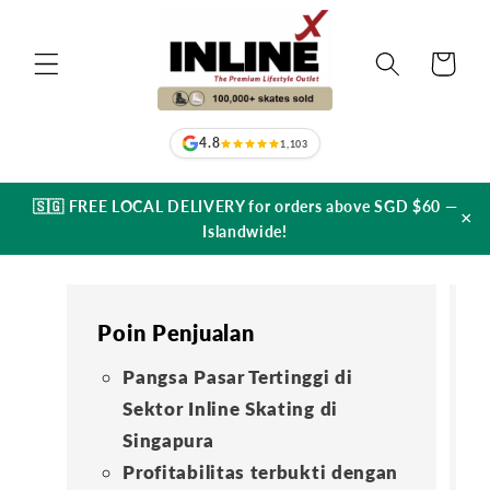
Langsung
ke
konten
Keranjang
4.8
1,103
🇸🇬 FREE LOCAL DELIVERY for orders above SGD $60 —
×
Islandwide!
Poin Penjualan
Pangsa Pasar Tertinggi di
Sektor Inline Skating di
Singapura
Profitabilitas terbukti dengan