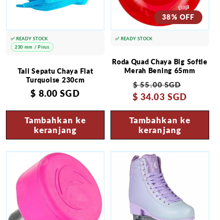
38% OFF
✅ READY STOCK
✅ READY STOCK
230 mm / Pirus
Roda Quad Chaya Big Softie
Merah Bening 65mm
Tali Sepatu Chaya Flat
Turquoise 230cm
Harga
Harga
$ 55.00 SGD
Harga
$ 8.00 SGD
$ 34.03 SGD
reguler
obral
reguler
Tambahkan ke
Tambahkan ke
keranjang
keranjang