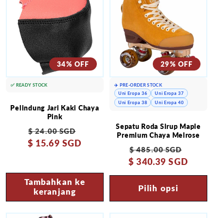
34% OFF
29% OFF
✅ READY STOCK
✈️ PRE-ORDER STOCK
Uni Eropa 36
Uni Eropa 37
Uni Eropa 38
Uni Eropa 40
Pelindung Jari Kaki Chaya
Pink
Sepatu Roda Sirup Maple
Harga
Harga
$ 24.00 SGD
Premium Chaya Melrose
$ 15.69 SGD
reguler
obral
Harga
Harga
$ 485.00 SGD
$ 340.39 SGD
reguler
obral
Tambahkan ke
Pilih opsi
keranjang