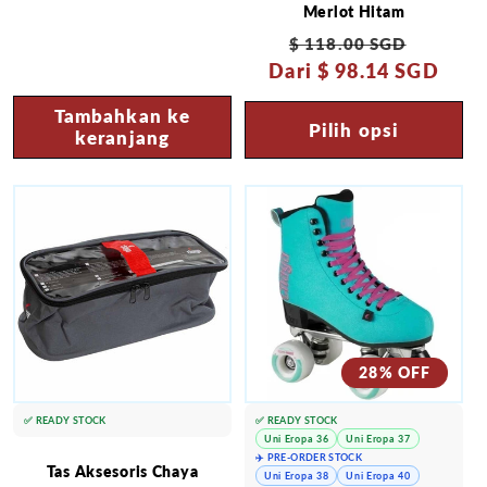
Merlot Hitam
Harga
Harga
$ 118.00 SGD
Dari
reguler
$ 98.14 SGD
obral
Tambahkan ke
Pilih opsi
keranjang
28% OFF
✅ READY STOCK
✅ READY STOCK
Uni Eropa 36
Uni Eropa 37
✈️ PRE-ORDER STOCK
Tas Aksesoris Chaya
Uni Eropa 38
Uni Eropa 40