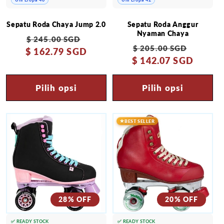
Sepatu Roda Chaya Jump 2.0
Sepatu Roda Anggur
Nyaman Chaya
Harga
Harga
$ 245.00 SGD
Harga
Harga
$ 205.00 SGD
$ 162.79 SGD
reguler
obral
$ 142.07 SGD
reguler
obral
Pilih opsi
Pilih opsi
BEST SELLER
28% OFF
20% OFF
✅ READY STOCK
✅ READY STOCK