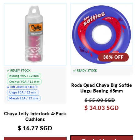
38% OFF
✅ READY STOCK
✅ READY STOCK
Kuning 95A / 12 mm
Oranye 90A / 12 mm
Roda Quad Chaya Big Softie
✈️ PRE-ORDER STOCK
Ungu Bening 65mm
Ungu 80A / 12 mm
Harga
Harga
Merah 85A / 12 mm
$ 55.00 SGD
$ 34.03 SGD
reguler
obral
Chaya Jelly Interlock 4-Pack
Cushions
Harga
$ 16.77 SGD
reguler