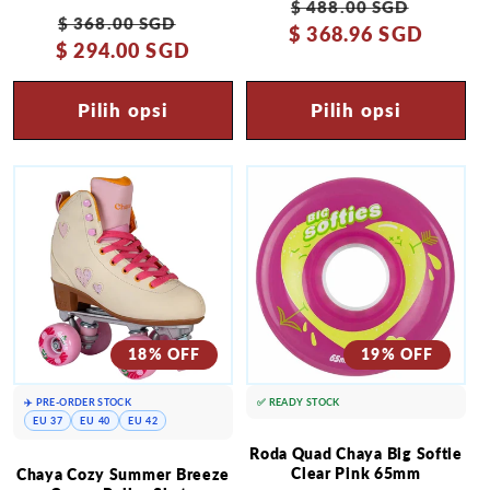
Harga
Harga
$ 488.00 SGD
Harga
Harga
$ 368.00 SGD
$ 368.96 SGD
reguler
obral
$ 294.00 SGD
reguler
obral
Pilih opsi
Pilih opsi
18% OFF
19% OFF
✈️ PRE-ORDER STOCK
✅ READY STOCK
EU 37
EU 40
EU 42
Roda Quad Chaya Big Softie
Clear Pink 65mm
Chaya Cozy Summer Breeze