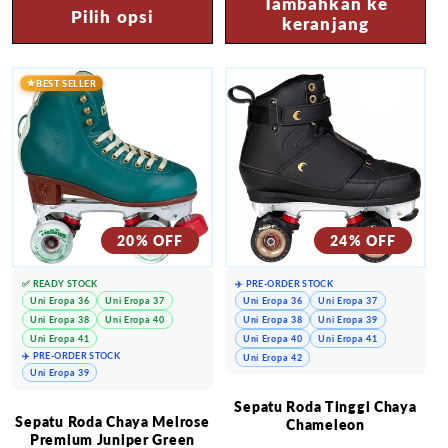
Tambahkan ke
Pilih opsi
keranjang
BEST SELLER
20% OFF
24% OFF
✅ READY STOCK
✈️ PRE-ORDER STOCK
Uni Eropa 36
Uni Eropa 37
Uni Eropa 36
Uni Eropa 37
Uni Eropa 38
Uni Eropa 40
Uni Eropa 38
Uni Eropa 39
Uni Eropa 41
Uni Eropa 40
Uni Eropa 41
✈️ PRE-ORDER STOCK
Uni Eropa 42
Uni Eropa 39
Sepatu Roda Tinggi Chaya
Sepatu Roda Chaya Melrose
Chameleon
Premium Juniper Green