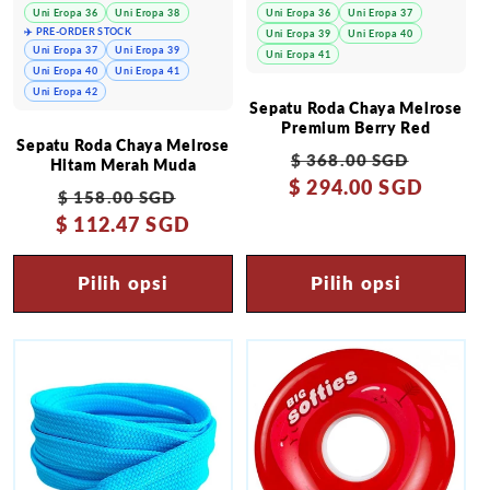
Uni Eropa 36
Uni Eropa 38
Uni Eropa 36
Uni Eropa 37
✈️ PRE-ORDER STOCK
Uni Eropa 39
Uni Eropa 40
Uni Eropa 37
Uni Eropa 39
Uni Eropa 41
Uni Eropa 40
Uni Eropa 41
Uni Eropa 42
Sepatu Roda Chaya Melrose
Premium Berry Red
Sepatu Roda Chaya Melrose
Harga
Harga
$ 368.00 SGD
Hitam Merah Muda
$ 294.00 SGD
reguler
obral
Harga
Harga
$ 158.00 SGD
$ 112.47 SGD
reguler
obral
Pilih opsi
Pilih opsi