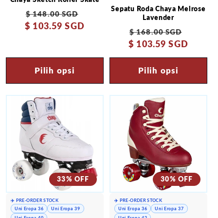
Sepatu Roda Chaya Melrose
Harga
Harga
$ 148.00 SGD
Lavender
$ 103.59 SGD
reguler
obral
Harga
Harga
$ 168.00 SGD
$ 103.59 SGD
reguler
obral
Pilih opsi
Pilih opsi
33% OFF
30% OFF
✈️ PRE-ORDER STOCK
✈️ PRE-ORDER STOCK
Uni Eropa 36
Uni Eropa 39
Uni Eropa 36
Uni Eropa 37
Uni Eropa 40
Uni Eropa 42