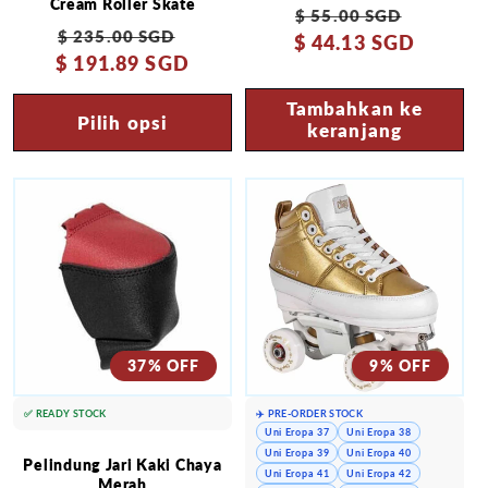
Cream Roller Skate
Harga
Harga
$ 55.00 SGD
Harga
Harga
$ 235.00 SGD
$ 44.13 SGD
reguler
obral
$ 191.89 SGD
reguler
obral
Tambahkan ke
Pilih opsi
keranjang
37% OFF
9% OFF
✅ READY STOCK
✈️ PRE-ORDER STOCK
Uni Eropa 37
Uni Eropa 38
Uni Eropa 39
Uni Eropa 40
Pelindung Jari Kaki Chaya
Uni Eropa 41
Uni Eropa 42
Merah