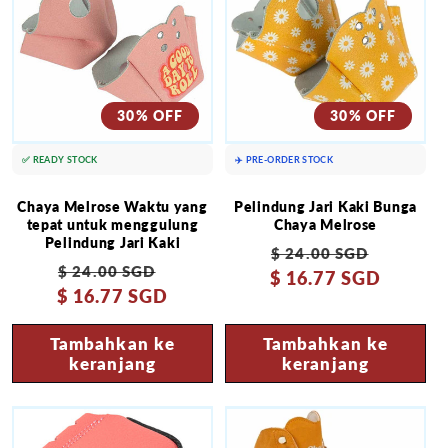
30% OFF
30% OFF
✅ READY STOCK
✈️ PRE-ORDER STOCK
Chaya Melrose Waktu yang
Pelindung Jari Kaki Bunga
tepat untuk menggulung
Chaya Melrose
Pelindung Jari Kaki
Harga
Harga
$ 24.00 SGD
Harga
Harga
$ 24.00 SGD
$ 16.77 SGD
reguler
obral
$ 16.77 SGD
reguler
obral
Tambahkan ke
Tambahkan ke
keranjang
keranjang