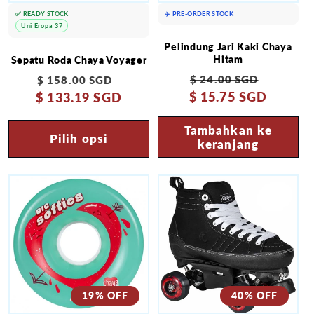
✅ READY STOCK
✈️ PRE-ORDER STOCK
Uni Eropa 37
Pelindung Jari Kaki Chaya
Hitam
Sepatu Roda Chaya Voyager
Harga
Harga
Harga
Harga
$ 24.00 SGD
$ 158.00 SGD
$ 15.75 SGD
reguler
obral
$ 133.19 SGD
reguler
obral
Tambahkan ke
Pilih opsi
keranjang
19% OFF
40% OFF