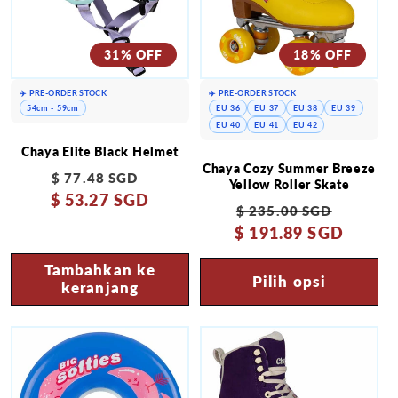
31% OFF
18% OFF
✈️ PRE-ORDER STOCK
✈️ PRE-ORDER STOCK
54cm - 59cm
EU 36
EU 37
EU 38
EU 39
EU 40
EU 41
EU 42
Chaya Elite Black Helmet
Chaya Cozy Summer Breeze
Harga
Harga
$ 77.48 SGD
Yellow Roller Skate
$ 53.27 SGD
reguler
obral
Harga
Harga
$ 235.00 SGD
$ 191.89 SGD
reguler
obral
Tambahkan ke
Pilih opsi
keranjang