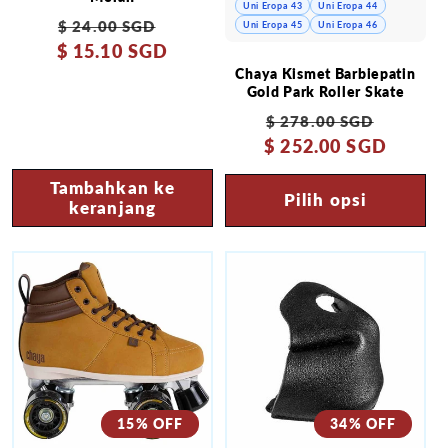
Uni Eropa 43
Uni Eropa 44
Harga
Harga
$ 24.00 SGD
Uni Eropa 45
Uni Eropa 46
$ 15.10 SGD
reguler
obral
Chaya Kismet Barbiepatin
Gold Park Roller Skate
Harga
Harga
$ 278.00 SGD
$ 252.00 SGD
reguler
obral
Tambahkan ke
Pilih opsi
keranjang
15% OFF
34% OFF