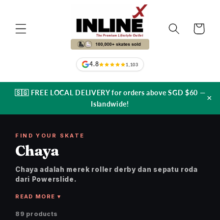
Langsung
ke
konten
Keranjang
4.8
1,103
🇸🇬 FREE LOCAL DELIVERY for orders above SGD $60 —
×
Islandwide!
FIND YOUR SKATE
Chaya
Chaya adalah merek roller derby dan sepatu roda
dari Powerslide.
89 products