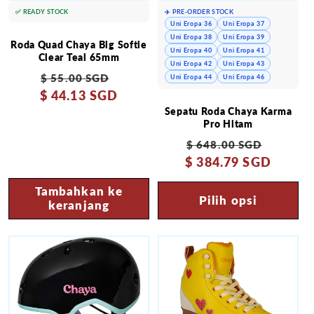
✅ READY STOCK
✈️ PRE-ORDER STOCK
Uni Eropa 36
Uni Eropa 37
Uni Eropa 38
Uni Eropa 39
Roda Quad Chaya Big Softie
Uni Eropa 40
Uni Eropa 41
Clear Teal 65mm
Uni Eropa 42
Uni Eropa 43
Harga
Harga
$ 55.00 SGD
Uni Eropa 44
Uni Eropa 46
$ 44.13 SGD
reguler
obral
Sepatu Roda Chaya Karma
Pro Hitam
Harga
Harga
$ 648.00 SGD
$ 384.79 SGD
reguler
obral
Tambahkan ke
Pilih opsi
keranjang