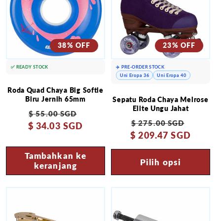
38% OFF
23% OFF
✅ READY STOCK
✈️ PRE-ORDER STOCK
Uni Eropa 36
Uni Eropa 40
Roda Quad Chaya Big Softie
Biru Jernih 65mm
Sepatu Roda Chaya Melrose
Elite Ungu Jahat
Harga
Harga
$ 55.00 SGD
Harga
Harga
$ 275.00 SGD
$ 34.03 SGD
reguler
obral
$ 209.47 SGD
reguler
obral
Tambahkan ke
Pilih opsi
keranjang