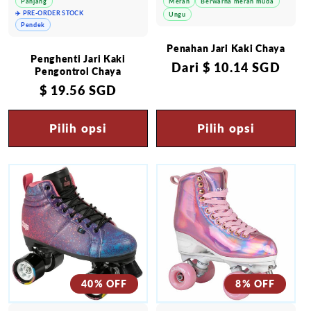
Panjang
Merah
Berwarna merah muda
✈️ PRE-ORDER STOCK
Ungu
Pendek
Penahan Jari Kaki Chaya
Penghenti Jari Kaki
Harga
Dari
$ 10.14 SGD
Pengontrol Chaya
reguler
Harga
$ 19.56 SGD
reguler
Pilih opsi
Pilih opsi
40% OFF
8% OFF