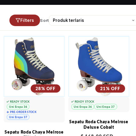
Filters
Sort
28% OFF
21% OFF
✅ READY STOCK
✅ READY STOCK
Uni Eropa 36
Uni Eropa 36
Uni Eropa 37
✈️ PRE-ORDER STOCK
Uni Eropa 37
Sepatu Roda Chaya Melrose
Deluxe Cobalt
Sepatu Roda Chaya Melrose
Harga
Harga
$ 168.00 SGD