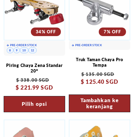
34% OFF
7% OFF
✈️ PRE-ORDER STOCK
✈️ PRE-ORDER STOCK
8
9
10
12
Truk Taman Chaya Pro
Tempa
Piring Chaya Zena Standar
20°
Harga
Harga
$ 135.00 SGD
Harga
Harga
$ 338.00 SGD
$ 125.40 SGD
reguler
obral
$ 221.99 SGD
reguler
obral
Tambahkan ke
Pilih opsi
keranjang