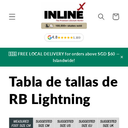
Ir
directamente
al contenido
Carrito
4.8
1,103
🇸🇬 FREE LOCAL DELIVERY for orders above SGD $60 —
×
Islandwide!
Tabla de tallas de
RB Lightning