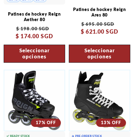
Patines de hockey Reign
Patines de hockey Reign
Ares 80
Aether 80
Precio
Precio
$ 695.00 SGD
Precio
Precio
$ 198.00 SGD
$ 621.00 SGD
habitual
de
$ 174.00 SGD
habitual
de
oferta
oferta
Seleccionar
Seleccionar
opciones
opciones
17% OFF
13% OFF
✅ READY STOCK
✈️ PRE-ORDER STOCK