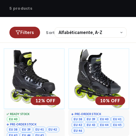
5 products
Filters
Sort
12% OFF
10% OFF
✅ READY STOCK
✈️ PRE-ORDER STOCK
EU 40
EU 38
EU 39
EU 40
EU 41
✈️ PRE-ORDER STOCK
EU 42
EU 43
EU 44
EU 45
EU 38
EU 39
EU 41
EU 42
EU 46
EU 43
EU 44
EU 45