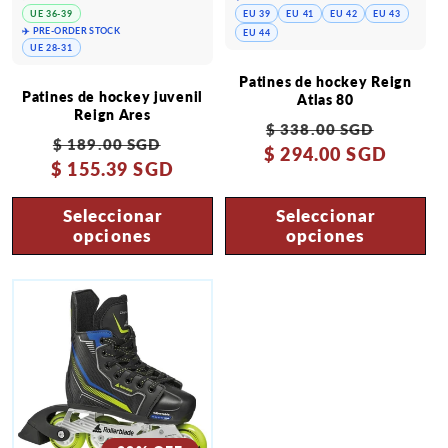
UE 36-39
EU 39
EU 41
EU 42
EU 43
✈️ PRE-ORDER STOCK
EU 44
UE 28-31
Patines de hockey Reign
Patines de hockey juvenil
Atlas 80
Reign Ares
Precio
Precio
$ 338.00 SGD
Precio
Precio
$ 189.00 SGD
$ 294.00 SGD
habitual
de
$ 155.39 SGD
habitual
de
oferta
oferta
Seleccionar
Seleccionar
opciones
opciones