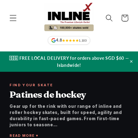
Ir
directamente
al contenido
Carrito
4.8
1,103
🇸🇬 FREE LOCAL DELIVERY for orders above SGD $60 —
×
Islandwide!
FIND YOUR SKATE
Patines de hockey
Gear up for the rink with our range of inline and
roller hockey skates, built for speed, agility and
durability in fast-paced games. From first-time
juniors to seasone...