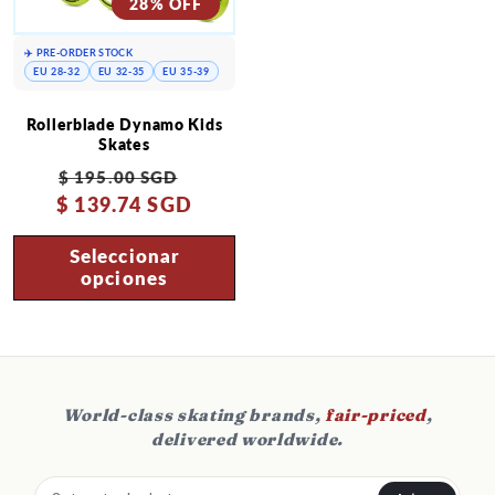
28% OFF
✈️ PRE-ORDER STOCK
EU 28-32
EU 32-35
EU 35-39
Rollerblade Dynamo Kids
Skates
Precio
Precio
$ 195.00 SGD
$ 139.74 SGD
habitual
de
oferta
Seleccionar
opciones
World-class skating brands,
fair-priced
,
delivered worldwide.